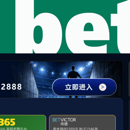
bevictor伟德官网 - 韦德官方网站
德
光伏汇流及并网产品
电站投资及管理
微网系
服务中心
服务
在线咨询
下载中心
联